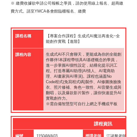
※ 繳費收據欲申請公司報帳之學員，請勿使用線上報名、超商繳
費方式。請至YMCA各會館臨櫃報名、繳費
課程名稱
【專案合作課程】生成式AI魔法再進化~全
能創作實戰【進階】
生成式AI不只會聊天，更能成為你的全能創
課程內容
作夥伴!本課程帶領具AI基礎概念的學員，
進一步掌握AI個性設定，結構化提示詞工
程。打造專屬AI助理(AI情人、AI電商助
理、AI畫家與AI導演)。課程也涵蓋No
Code程式(免寫程式碼)製作、AI修圖換臉換
衣、照片修補、角色一致性、AI音樂生成與
翻唱，以及爆款影片製作，讓你快速提升AI
實戰創作力。
※需自備智慧型可自行上網之手機或平板
課程資訊
編號
11504WA03
授課老師
江諸黎老師【國