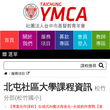
關於
服務
募款
會員
教師
首頁
我們
項目
專區
登入
專區
選單
課程搜尋
/
服務項目
北屯社區大學課程資訊
松竹
分部(松竹國小)
【專案合作課程】生成式AI魔法再進化~全能創作實戰【進