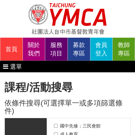
關於
服務
募款
會員
教師
首頁
我們
項目
專區
登入
專區
選單
課程/活動搜尋
依條件搜尋(可選擇單一或多項篩選條
件)
國中先修；三民會館
成人教育