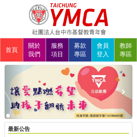
關於
服務
募款
會員
教師
首頁
我們
項目
專區
登入
專區
Previous
Next
最新公告