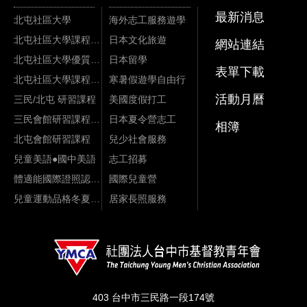
最新消息
北屯社區大學
海外志工服務遊學
北屯社區大學課程資訊
日本文化旅遊
網站連結
北屯社區大學優質課程
日本留學
表單下載
北屯社區大學課程影片
寒暑假遊學自由行
活動月曆
三民/北屯 研習課程
美國度假打工
三民會館研習課程資訊
日本夏令營志工
相簿
北屯會館研習課程
兒少社會服務
兒童美語●國中美語
志工招募
體適能國際證照認證課程
國際兒童營
兒童運動品格冬夏令營
居家長照服務
403 台中市三民路一段174號