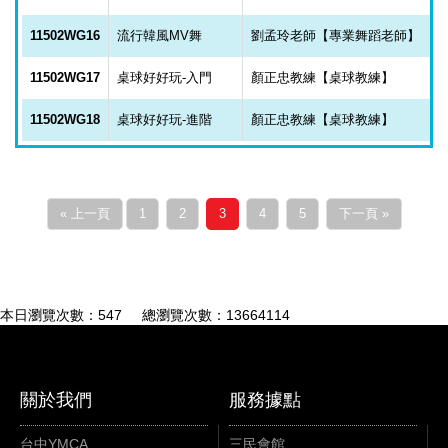
11502WG16
流行韓風MV舞
劉孟玲老師【專業舞蹈老師】
11502WG17
桌球好好玩-入門
顏正忠教練【桌球教練】
11502WG18
桌球好好玩-進階
顏正忠教練【桌球教練】
« 上一頁
1
2
3
4
5
下一頁 »
本日瀏覽次數：547 總瀏覽次數：13664114
關於我們
服務據點
台中YMCA
三民會館