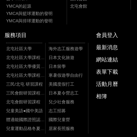
YMCA的起源
北屯會館
YMCA與籃球運動的發明
YMCA與排球運動的發明
服務項目
會員登入
最新消息
北屯社區大學
海外志工服務遊學
北屯社區大學課程資訊
日本文化旅遊
網站連結
北屯社區大學優質課程
日本留學
表單下載
北屯社區大學課程影片
寒暑假遊學自由行
活動月曆
三民/北屯 研習課程
美國度假打工
三民會館研習課程資訊
日本夏令營志工
相簿
北屯會館研習課程
兒少社會服務
兒童美語●國中美語
志工招募
體適能國際證照認證課程
國際兒童營
兒童運動品格冬夏令營
居家長照服務