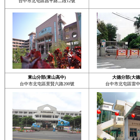
台中市北屯區昌平路二段12號
東山分部(東山高中)
大德分部(大德
台中市北屯區景賢六路200號
台中市北屯區雷中街