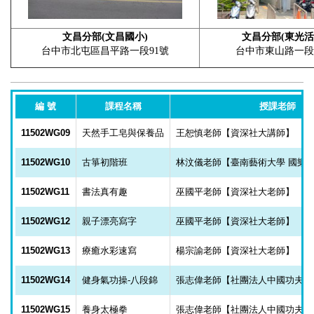
文昌分部(文昌國小)
文昌分部(東光活
台中市北屯區昌平路一段91號
台中市東山路一段3
編 號
課程名稱
授課老師
11502WG09
天然手工皂與保養品
王恕慎老師【資深社大講師】
11502WG10
古箏初階班
林汶儀老師【臺南藝術大學 國樂
11502WG11
書法真有趣
巫國平老師【資深社大老師】
11502WG12
親子漂亮寫字
巫國平老師【資深社大老師】
11502WG13
療癒水彩速寫
楊宗諭老師【資深社大老師】
11502WG14
健身氣功操-八段錦
張志偉老師【社團法人中國功夫協
11502WG15
養身太極拳
張志偉老師【社團法人中國功夫協