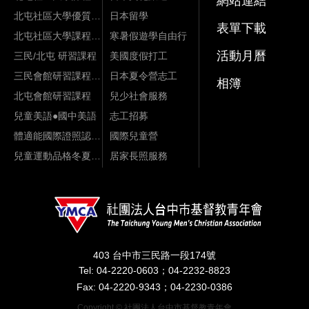
網站連結
北屯社區大學優質課程
日本留學
表單下載
北屯社區大學課程影片
寒暑假遊學自由行
活動月曆
三民/北屯 研習課程
美國度假打工
三民會館研習課程資訊
日本夏令營志工
相簿
北屯會館研習課程
兒少社會服務
兒童美語●國中美語
志工招募
體適能國際證照認證課程
國際兒童營
兒童運動品格冬夏令營
居家長照服務
403 台中市三民路一段174號
Tel: 04-2220-0603；04-2232-8823
Fax: 04-2220-9343；04-2230-0386
Copyright © 社團法人台中市基督教青年會