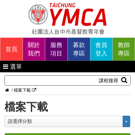
關於
服務
募款
會員
教師
首頁
我們
項目
專區
登入
專區
選單
課程搜尋
/
檔案下載
檔案下載
請選擇分類
Tog