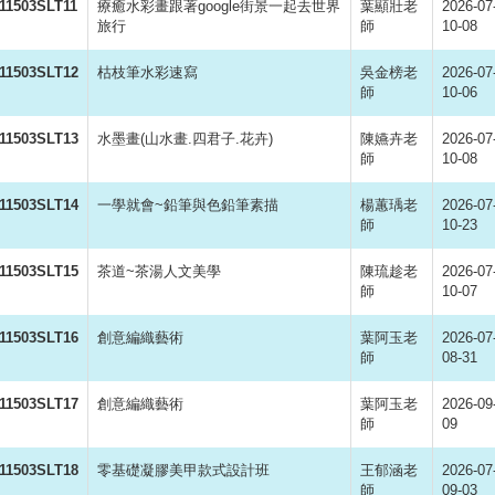
11503SLT11
療癒水彩畫跟著google街景一起去世界
葉顯壯老
2026-07
旅行
師
10-08
11503SLT12
枯枝筆水彩速寫
吳金榜老
2026-07
師
10-06
11503SLT13
水墨畫(山水畫.四君子.花卉)
陳嬿卉老
2026-07
師
10-08
11503SLT14
一學就會~鉛筆與色鉛筆素描
楊蕙瑀老
2026-07
師
10-23
11503SLT15
茶道~茶湯人文美學
陳琉趁老
2026-07
師
10-07
11503SLT16
創意編織藝術
葉阿玉老
2026-07
師
08-31
11503SLT17
創意編織藝術
葉阿玉老
2026-09
師
09
11503SLT18
零基礎凝膠美甲款式設計班
王郁涵老
2026-07
師
09-03