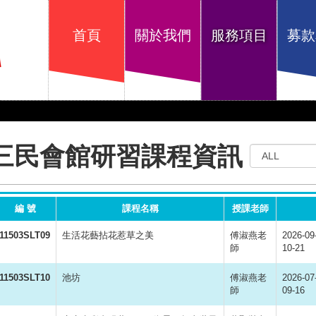
首頁
關於我們
服務項目
募款
三民會館研習課程資訊
編 號
課程名稱
授課老師
11503SLT09
生活花藝拈花惹草之美
傅淑燕老
2026-09
師
10-21
11503SLT10
池坊
傅淑燕老
2026-07
師
09-16