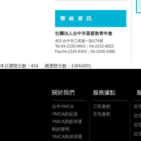
聯絡資訊
社團法人台中市基督教青年會
403 台中市三民路一段174號
Tel:04-2220-0603；04-2232-8823
Fax:04-2220-9343；04-2230-0386
本日瀏覽次數：434 總瀏覽次數：13664001
關於我們
服務據點
台中YMCA
三民會館
北
YMCA的起源
北屯會館
YMCA與籃球運
動的發明
YMCA與排球運